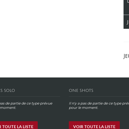
Je
ES SOLO
ONE SHOTS
 pas de partie de ce type prévue
Il n'y a pas de partie de ce type pr
e moment.
pour le moment.
 TOUTE LA LISTE
VOIR TOUTE LA LISTE