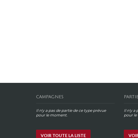
CAMPAGNES
PARTI
Il n'y a pas de partie de ce type prévue
Il n'y a
pour le moment.
pour l
VOIR TOUTE LA LISTE
VOIR