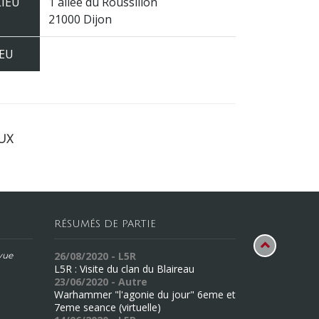
LIEU
1 allée du Roussillon
21000 Dijon
JEU
ux
RÉSUMÉS DE PARTIE
26/08/2020 - L5R
évue
L5R : Visite du clan du Blaireau
23/06/2020 - Autre
Warhammer "l'agonie du jour" 6eme et
7eme seance (virtuelle)