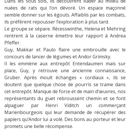
Dans les sous sols, ils découvrent Rader au milieu de
nuées de rats qui l’on dévoré. Un espace maçonné
semble donner sur les égouts. Affaiblis par les combats,
ils préfèrent repousser l’exploration à plus tard.
Le groupe se sépare. Récesswinthe, Helena et Mehring
rentrent à la caserne émettre leur rapport à Andrea
Pfeffer.
Guy, Makkar et Paulo flaire une embrouille avec le
concours de lancer de légumes et Andor Grimsky.
Il les emmène aux entrepôt Entendaumen mais sur
place, Guy, y retrouve une ancienne connaissance,
Gruber. Après moult échanges « cordiaux », ils se
doutent que quelque chose de pourris se trame dans
cet entrepôt. Manque de force et de main d’œuvres, nos
représentants du guet rebroussent chemin et se font
alpaguer par Henri Viditch un commerçant
Marienbourgeois qui leur demande de récupérer des
papiers qu’Andor lui a volé. Des bons au porteur et leur
promets une belle récompense.