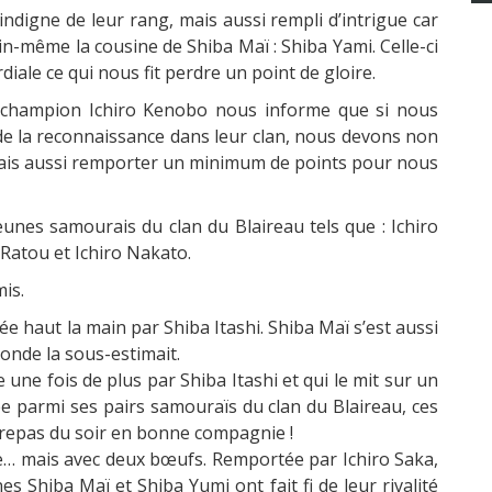
té indigne de leur rang, mais aussi rempli d’intrigue car
in-même l
a cousine de
Shiba
Maï : Shiba
Yami
.
Celle-ci
iale ce qui nous fit perdre un point de gloire.
u champion
Ichiro
Kenobo
nous informe que si nous
de la reconnaissance dans leur clan, n
ous devons non
mais aussi remporter un minimum de points pour nous
jeunes
samourais du clan du Blaireau tels que :
Ichiro
Ratou
et
Ichiro
Nakato.
is.
tée haut la main par Shiba
Itashi
. Shiba Maï s’est aussi
onde la sous-estimait.
 une fois de plus par Shiba Itashi et qui le mit sur un
e parmi ses pairs samouraïs du clan du Blaireau, ces
le repas du soir en bonne compagnie !
orde… mais avec deux bœufs.
Remportée par
Ichiro
Saka,
es Shiba Maï et Shiba Yumi ont fait fi de leur rivalité