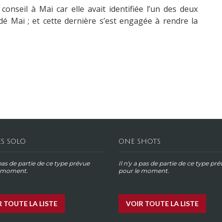
nseil à Maï car elle avait identifiée l’un des deux
é Maï ; et cette dernière s’est engagée à rendre la
ES SOLO
ONE SHOTS
 pas de partie de ce type prévue
Il n'y a pas de partie de ce type pr
e moment.
pour le moment.
 TOUTE LA LISTE
VOIR TOUTE LA LISTE