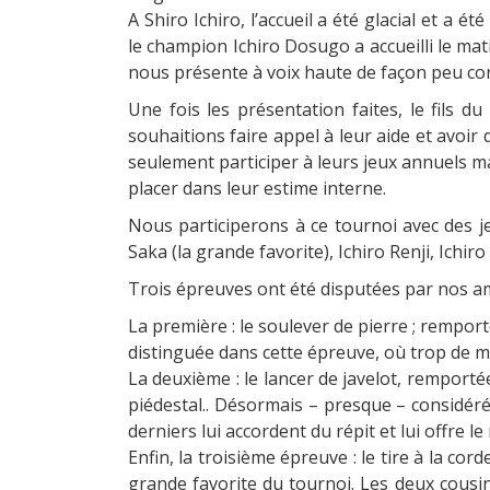
A Shiro Ichiro, l’accueil a été glacial et a é
le
champion
Ichiro
Dosugo a
accueilli
le mat
nous présente à voix haute de façon peu cord
Une fois les
présentation faites,
le fils d
souhaitions faire appel à leur aide et avoir 
seulement participer à leurs jeux annuels 
placer dans leur estime interne.
Nous participerons à ce tournoi avec des 
Saka (la grande favorite)
,
Ichiro
Renji,
Ichiro
Trois épreuves ont été disputées par nos am
La première : le soulever de pierre ; rempor
distinguée dans cette épreuve, où trop de m
La deuxième : le lancer de javelot, remportée
piédestal.. Désormais – presque – considéré
derniers lui accordent du répit et lui offre 
Enfin, la troisième épreuve : le tire à la c
grande
favorite du tournoi. Les deux cousin