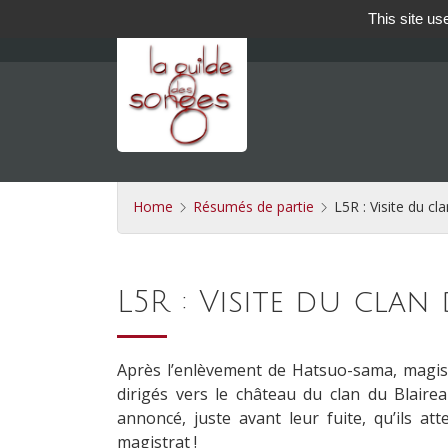
This site us
Home
Résumés de partie
L5R : Visite du cl
L5R : Visite du clan
Après l’enlèvement
de Hatsuo-sama
, magi
dirigés vers le château du clan du Blaireau
annoncé, juste avant leur fuite, qu’ils at
magistrat !