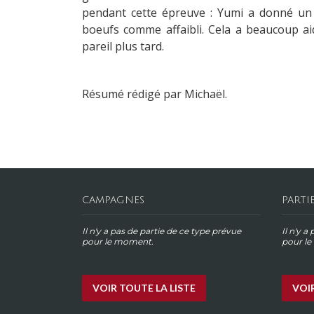
pendant cette épreuve : Yumi a donné un co
boeufs comme affaibli. Cela a beaucoup aid
pareil plus tard.
Résumé rédigé par Michaël.
CAMPAGNES
PARTI
Il n'y a pas de partie de ce type prévue
Il n'y a
pour le moment.
pour l
VOIR TOUTE LA LISTE
VOIR