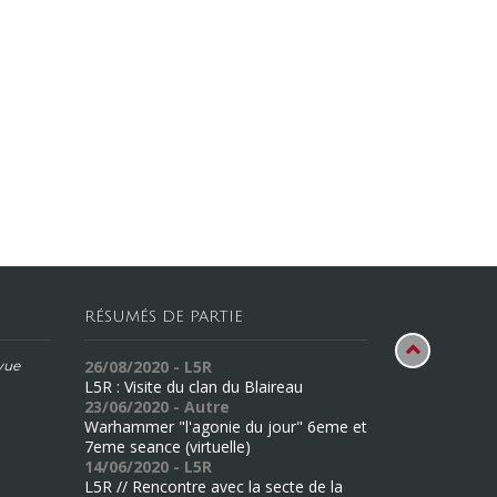
RÉSUMÉS DE PARTIE
26/08/2020 - L5R
évue
L5R : Visite du clan du Blaireau
23/06/2020 - Autre
Warhammer "l'agonie du jour" 6eme et
7eme seance (virtuelle)
14/06/2020 - L5R
L5R // Rencontre avec la secte de la