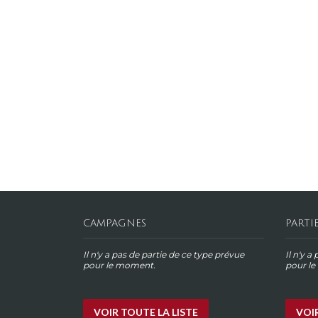
CAMPAGNES
PARTI
Il n'y a pas de partie de ce type prévue
Il n'y a
pour le moment.
pour l
VOIR TOUTE LA LISTE
VOIR