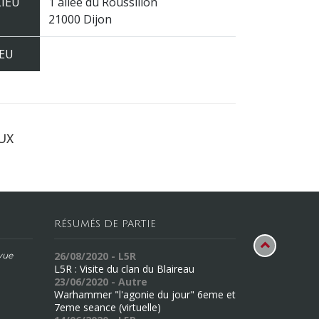
LIEU
1 allée du Roussillon
21000 Dijon
JEU
ux
RÉSUMÉS DE PARTIE
26/08/2020 - L5R
évue
L5R : Visite du clan du Blaireau
23/06/2020 - Autre
Warhammer "l'agonie du jour" 6eme et
7eme seance (virtuelle)