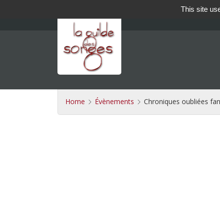
This site us
Home
Évènements
Chroniques oubliées fant