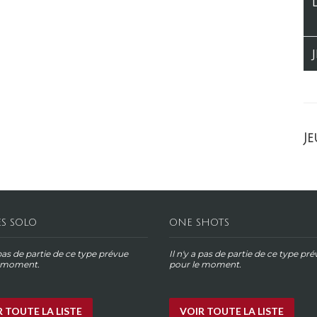
Je
ES SOLO
ONE SHOTS
 pas de partie de ce type prévue
Il n'y a pas de partie de ce type pr
e moment.
pour le moment.
 TOUTE LA LISTE
VOIR TOUTE LA LISTE