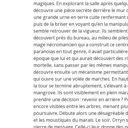
magiques. En explorant la salle après quelq
découvre une pièce secrète derrière le mur 
une grande urne en terre cuite renfermant des
puis de la briser en voyant qu’en la manipula
semble retrouver de la vigueur. Ils semblent e
découvert près du bureau, au milieu de piles 
mage nécromancien qui a construit ce centre 
paranoïas en tout genre, il avait particuliè
époque que lui et qui aurait découvert des ri
mortelle, sans passer par les mêmes manipu
découvre ensuite un mécanisme permettant d
qui ouvre sur une volée de marches. En haut d
la tour se termine abruptement, s’élevant à
mangrove. Ils sont visiblement en plein marai
prendre une décision : revenir en arrière ? P
encore visibles entre les arbres, menant plus
poursuivre. Débute alors une désagréable de
et les moustiques du marais. Le soir, Orryn
pierre de message. Celle-ci leur donne des no