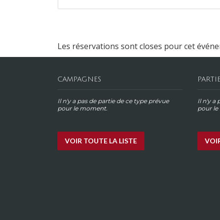
Les réservations sont closes pour cet évén
CAMPAGNES
PARTI
Il n'y a pas de partie de ce type prévue
Il n'y a
pour le moment.
pour l
VOIR TOUTE LA LISTE
VOIR