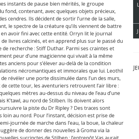
ues instants de pause bien mérités, le groupe
du fond, contenant, avec quelques objets précieux,
 cendres. Ils décident de sortir l’urne de la salle,
nt, le spectre de la créature qu’ils viennent de battre
n avoir fini avec cette entité. Orryn lit le journal
de livres calcinés, et en apprend plus sur le passé du
de recherche : Stiff Duthar. Parmi ses craintes et
rement peur d’une magicienne qui vivait à la même
tes anciens pour s’élever au-delà de la condition
Je
lations nécromantiques et immorales que lui. Leothil
e révéler une porte dissimulée dans l’un des murs,
e cette tour, les aventuriers retrouvent l’air libre :
 quelques mètres au-dessus du niveau de l’eau d’une
s K’tawl, au nord de Stilben. Ils doivent alors
oursuivre la piste du Dr Ripley ? Des traces sont
 loin au nord. Pour l’instant, décision est prise de
mi-journée de marche dans l’eau, la boue, la chaleur
 suggère de donner des nouvelles à Groma via la
uvelles succinctes de Stilben : l’entrepôt Vas aurait