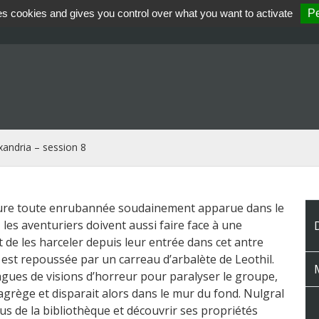
es cookies and gives you control over what you want to activate
Pe
andria – session 8
ature toute enrubannée soudainement apparue dans le
es aventuriers doivent aussi faire face à une
t de les harceler depuis leur entrée dans cet antre
 est repoussée par un carreau d’arbalète de Leothil.
M
agues de visions d’horreur pour paralyser le groupe,
sagrège et disparait alors dans le mur du fond. Nulgral
us de la bibliothèque et découvrir ses propriétés