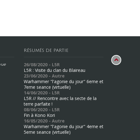
RÉSUMÉS DE PARTIE
26/08/2020 - L5R
évue
L5R : Visite du clan du Blaireau
23/06/2020 - Autre
Warhammer "l'agonie du jour" 6eme et
7eme seance (virtuelle)
14/06/2020 - L5R
L5R // Rencontre avec la secte de la
terre parfaite !
08/06/2020 - L5R
Fin à Kono Kori
16/05/2020 - Autre
Warhammer "l'agonie du jour" 4eme et
5eme seance (virtuelle)