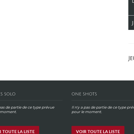
Je
ES SOLO
ONE SHOTS
 pas de partie de ce type prévue
Il n'y a pas de partie de ce type pr
e moment.
pour le moment.
 TOUTE LA LISTE
VOIR TOUTE LA LISTE