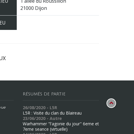
LIEU
1 allée du Roussillon
21000 Dijon
JEU
ux
RÉSUMÉS DE PARTIE
26/08/2020 - L5R
évue
L5R : Visite du clan du Blaireau
23/06/2020 - Autre
Warhammer "l'agonie du jour" 6eme et
7eme seance (virtuelle)