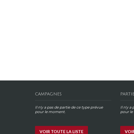
CAMPAGNES
PARTI
Il n'y a pas de partie de ce type prévue
Il n'y a
pour le moment.
pour l
VOIR TOUTE LA LISTE
VOIR