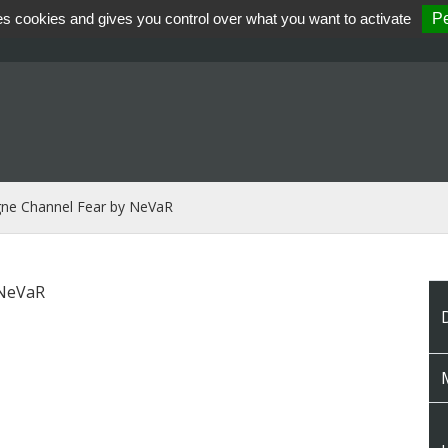
es cookies and gives you control over what you want to activate
Pe
gne Channel Fear by NeVaR
 NeVaR
M