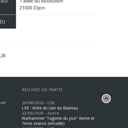
LIEU
1 allée du Roussillon
21000 Dijon
JEU
ux
RÉSUMÉS DE PARTIE
26/08/2020 - L5R
évue
L5R : Visite du clan du Blaireau
23/06/2020 - Autre
Warhammer "l'agonie du jour" 6eme et
7eme seance (virtuelle)