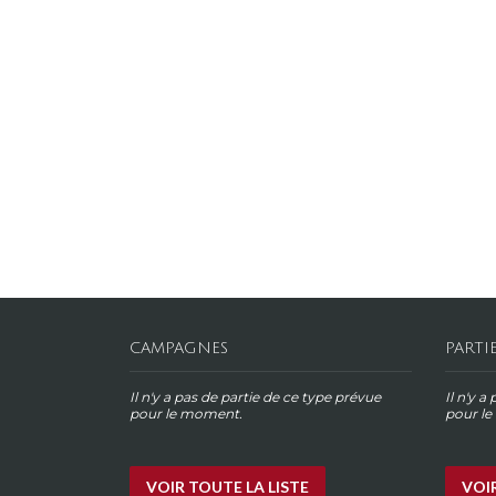
CAMPAGNES
PARTI
Il n'y a pas de partie de ce type prévue
Il n'y a
pour le moment.
pour l
VOIR TOUTE LA LISTE
VOIR