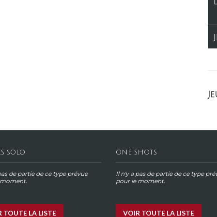
Je
ES SOLO
ONE SHOTS
 pas de partie de ce type prévue
Il n'y a pas de partie de ce type pr
e moment.
pour le moment.
 TOUTE LA LISTE
VOIR TOUTE LA LISTE