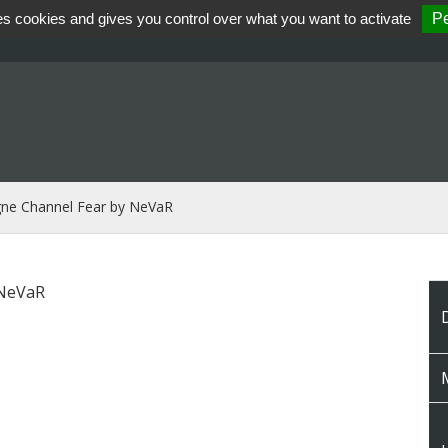
es cookies and gives you control over what you want to activate
Pe
gne Channel Fear by NeVaR
 NeVaR
M