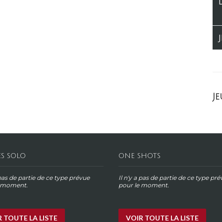
Je
ES SOLO
ONE SHOTS
 pas de partie de ce type prévue
Il n'y a pas de partie de ce type pr
e moment.
pour le moment.
 TOUTE LA LISTE
VOIR TOUTE LA LISTE