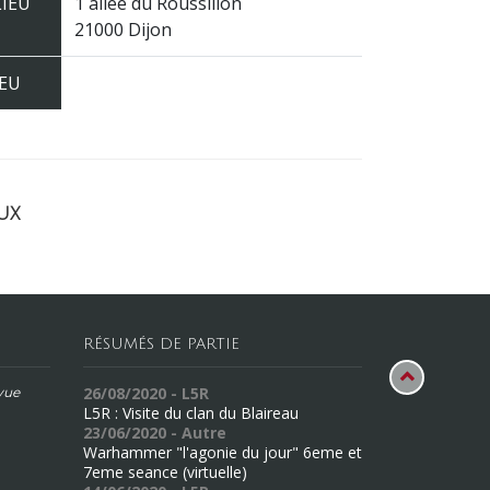
LIEU
1 allée du Roussillon
21000 Dijon
JEU
ux
RÉSUMÉS DE PARTIE
26/08/2020 - L5R
évue
L5R : Visite du clan du Blaireau
23/06/2020 - Autre
Warhammer "l'agonie du jour" 6eme et
7eme seance (virtuelle)