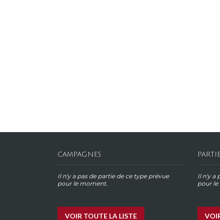
CAMPAGNES
PARTI
Il n'y a pas de partie de ce type prévue
Il n'y a
pour le moment.
pour l
VOIR TOUTE LA LISTE
VOIR