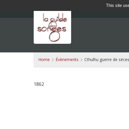
This site us
Home
Évènements
Cthulhu guerre de séces
1862