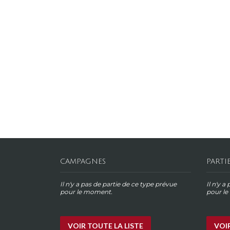
CAMPAGNES
PARTI
Il n'y a pas de partie de ce type prévue
Il n'y a
pour le moment.
pour l
VOIR TOUTE LA LISTE
VOIR