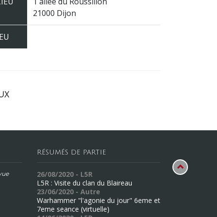
LIEU
1 allée du Roussillon
21000 Dijon
JEU
ux
RÉSUMÉS DE PARTIE
26/08/2020 - L5R
évue
L5R : Visite du clan du Blaireau
23/06/2020 - Autre
Warhammer "l'agonie du jour" 6eme et
7eme seance (virtuelle)