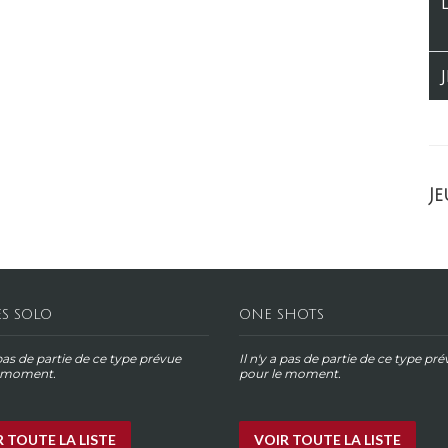
Je
ES SOLO
ONE SHOTS
 pas de partie de ce type prévue
Il n'y a pas de partie de ce type pr
e moment.
pour le moment.
 TOUTE LA LISTE
VOIR TOUTE LA LISTE