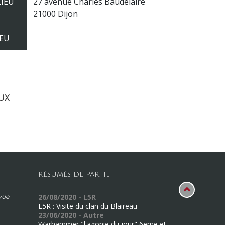
LIEU
27 avenue Charles Baudelaire
21000 Dijon
JEU
ux
RÉSUMÉS DE PARTIE
26/08/2020 - L5R
évue
L5R : Visite du clan du Blaireau
23/06/2020 - Autre
Warhammer "l'agonie du jour" 6eme et