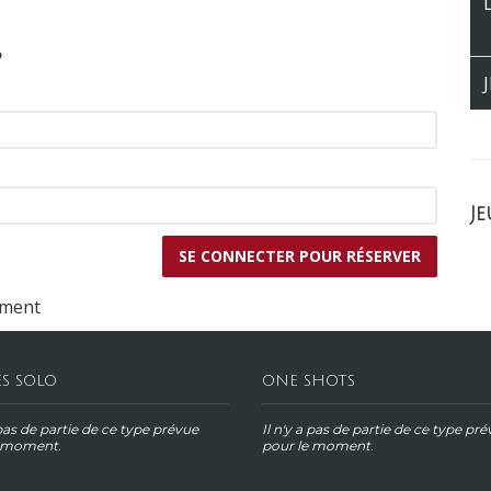
?
Je
ement
ES SOLO
ONE SHOTS
 pas de partie de ce type prévue
Il n'y a pas de partie de ce type pr
e moment.
pour le moment.