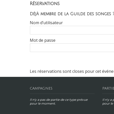
Réservations
Déjà membre de la Guilde des songes 
Nom d’utilisateur
Mot de passe
Les réservations sont closes pour cet évén
CAMPAGNES
PARTI
Il n'y a pas de partie de ce type prévue
Il n'y a
pour le moment.
pour l