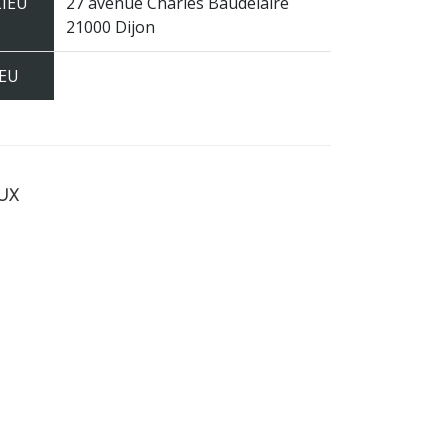
LIEU
27 avenue Charles Baudelaire
21000 Dijon
JEU
ux