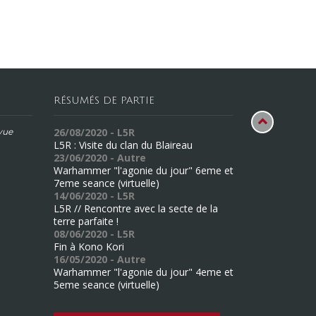
RÉSUMÉS DE PARTIE
26/08/2020 - L5R
évue
L5R : Visite du clan du Blaireau
23/06/2020 - Autre
Warhammer "l'agonie du jour" 6eme et
7eme seance (virtuelle)
14/06/2020 - L5R
L5R // Rencontre avec la secte de la
terre parfaite !
08/06/2020 - L5R
Fin à Kono Kori
16/05/2020 - Autre
Warhammer "l'agonie du jour" 4eme et
5eme seance (virtuelle)