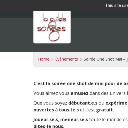
This site us
Home
Évènements
Soirée One Shot Mai – j
C’est la soirée one shot de mai pour de be
Vous aimez vous
amusez
dans des univers 
Que vous soyez
débutant.e.s
ou
expérimen
ouvertes
à
tous.te.s
et c’est
gratuit
.
Joueur.se.s
,
meneur.se.s
toute le monde est
dites-le nous
.