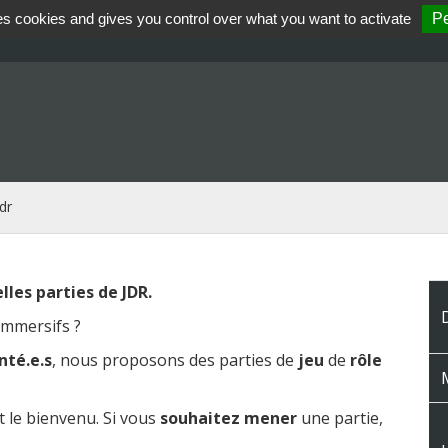
es cookies and gives you control over what you want to activate
Pe
dr
lles parties de JDR.
immersifs ?
té.e.s
, nous proposons des parties de
jeu
de
rôle
M
 le bienvenu. Si vous
souhaitez
mener
une partie,