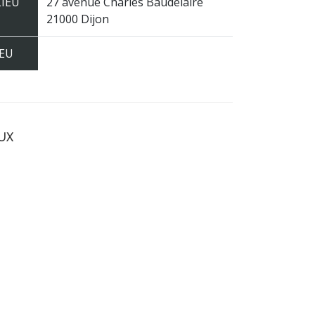
LIEU
27 avenue Charles Baudelaire
21000 Dijon
JEU
ux