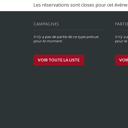
Les réservations sont closes pour cet évén
CAMPAGNES
PARTI
Il n'y a pas de partie de ce type prévue
Il n'y a
pour le moment.
pour l
VOIR TOUTE LA LISTE
VOIR