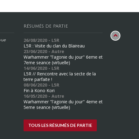
RÉSUMÉS DE PARTIE
26/08/2020 - L5R
évue
L5R : Visite du clan du Blaireau
23/06/2020 - Autre
Warhammer "l'agonie du jour" 6eme et
7eme seance (virtuelle)
14/06/2020 - L5R
L5R // Rencontre avec la secte de la
terre parfaite !
08/06/2020 - L5R
Fin à Kono Kori
16/05/2020 - Autre
Warhammer "l'agonie du jour" 4eme et
5eme seance (virtuelle)
TOUS LES RÉSUMÉS DE PARTIE