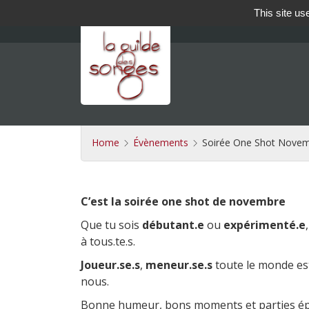
This site us
Home
Évènements
Soirée One Shot Novemb
C’est la soirée one shot de novembre
Que tu sois
débutant.e
ou
expérimenté.e
à tous.te.s.
Joueur.se.s
,
meneur.se.s
toute le monde est
nous.
Bonne humeur, bons moments et parties ép