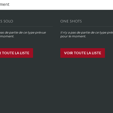
ement
ES SOLO
ONE SHOTS
 pas de partie de ce type prévue
Il n'y a pas de partie de ce type pr
e moment.
pour le moment.
 TOUTE LA LISTE
VOIR TOUTE LA LISTE