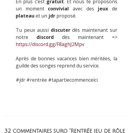
En plus c’est
gratuit
. Et nous te proposons
un moment
convivial
avec des
jeux
de
plateau
et un
jdr
proposé.
Tu peux aussi
discuter
dès maintenant sur
notre
discord
dès maintenant =>
https://discord.gg/F8aghJ2Mpv
Après de bonnes vacances bien méritées, la
guilde des songes reprend du service.
#jdr #rentrée #tapartiecommenceici
32 commentaires suro “Rentrée jeu de rôle