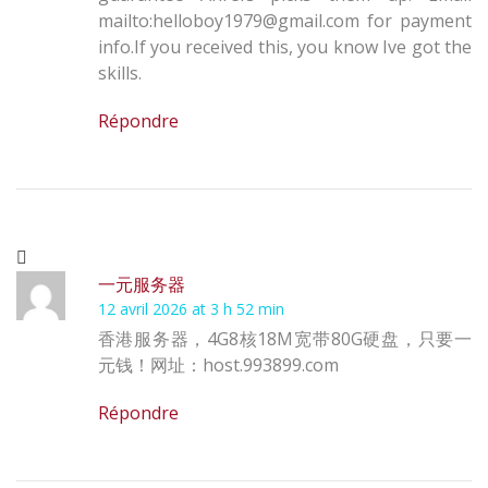
mailto:helloboy1979@gmail.com for payment
info.If you received this, you know Ive got the
skills.
Répondre
一元服务器
12 avril 2026 at 3 h 52 min
香港服务器，4G8核18M宽带80G硬盘，只要一
元钱！网址：host.993899.com
Répondre