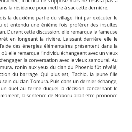
entachée, il décida de s’opposé mais ne résista pas à
s dans la résidence pour mettre à sac cette dernière.
is la deuxième partie du village, fini par exécuter le
enu et entendu une énième fois proférer des insultes
ugan. Durant cette discussion, elle remarqua la fameuse
orêt en longeant la rivière. Laissant derrière elle le
 à l’aide des énergies élémentaires présentent dans la
é où elle remarqua l’individu échangeant avec un vieux
’engager la conversation avec le vieux samouraï. Au
Tomura, ronin aux yeux du clan du Phoenix fût révélé,
ction du barrage. Qui plus est, Tachio, la jeune fille
 au sein du clan Tomura. Puis dans un dernier échange,
un duel au terme duquel la décision concernant le
 moment, la sentence de Noboru allait être prononcé