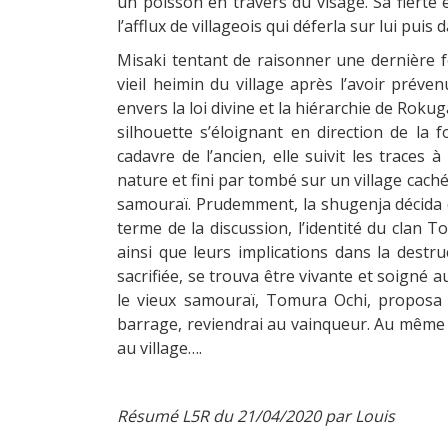
un poisson en travers du visage. Sa fierté 
l’afflux de villageois qui déferla sur lui pui
Misaki tentant de raisonner une dernière fo
vieil heimin du village après l’avoir prév
envers la loi divine et la hiérarchie de Rok
silhouette s’éloignant en direction de la f
cadavre de l’ancien, elle suivit les traces
nature et fini par tombé sur un village cach
samouraï. Prudemment, la shugenja décida d
terme de la discussion, l’identité du clan 
ainsi que leurs implications dans la destru
sacrifiée, se trouva être vivante et soigné
le vieux samouraï, Tomura Ochi, proposa 
barrage, reviendrai au vainqueur. Au même
au village….
Résumé L5R du 21/04/2020 par Louis