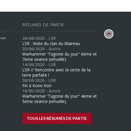
RÉSUMÉS DE PARTIE
26/08/2020 - L5R
évue
L5R : Visite du clan du Blaireau
23/06/2020 - Autre
Warhammer "l'agonie du jour" 6eme et
7eme seance (virtuelle)
14/06/2020 - L5R
L5R // Rencontre avec la secte de la
terre parfaite !
08/06/2020 - L5R
Fin à Kono Kori
16/05/2020 - Autre
Warhammer "l'agonie du jour" 4eme et
5eme seance (virtuelle)
TOUS LES RÉSUMÉS DE PARTIE