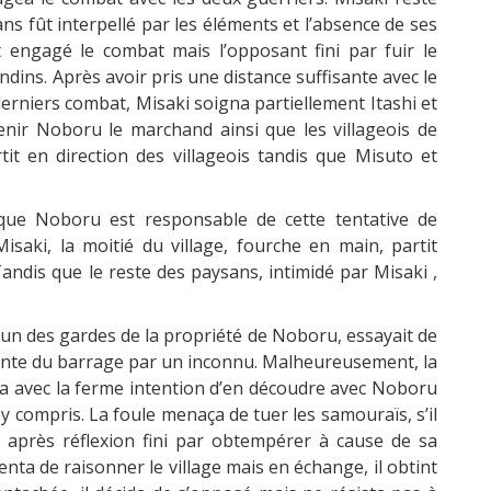
ns fût interpellé par les éléments et l’absence de ses
t engagé le combat mais l’opposant fini par fuir le
ins. Après avoir pris une distance suffisante avec le
derniers combat, Misaki soigna partiellement Itashi et
nir Noboru le marchand ainsi que les villageois de
it en direction des villageois tandis que Misuto et
 que Noboru est responsable de cette tentative de
isaki, la moitié du village, fourche en main, partit
dis que le reste des paysans, intimidé par Misaki ,
l’un des gardes de la propriété de Noboru, essayait de
nente du barrage par un inconnu. Malheureusement, la
va avec la ferme intention d’en découdre avec Noboru
ï y compris. La foule menaça de tuer les samouraïs, s’il
i, après réflexion fini par obtempérer à cause de sa
nta de raisonner le village mais en échange, il obtint