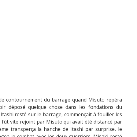
ux de contournement du barrage quand Misuto repéra
voir déposé quelque chose dans les fondations du
Itashi resté sur le barrage, commençait à fouiller les
l fût vite rejoint par Misuto qui avait été distancé par
ame transperça la hanche de Itashi par surprise, le
ea le combat avec les deux guerriers. Misaki resté