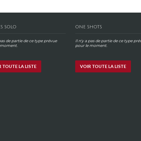
ES SOLO
ONE SHOTS
 pas de partie de ce type prévue
Il n'y a pas de partie de ce type pr
e moment.
pour le moment.
 TOUTE LA LISTE
VOIR TOUTE LA LISTE