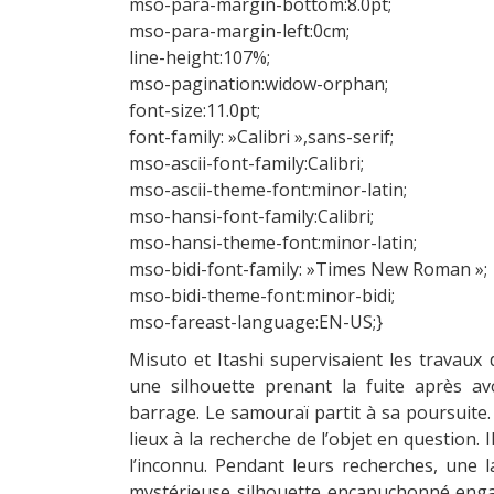
mso-para-margin-bottom:8.0pt;
mso-para-margin-left:0cm;
line-height:107%;
mso-pagination:widow-orphan;
font-size:11.0pt;
font-family: »Calibri »,sans-serif;
mso-ascii-font-family:Calibri;
mso-ascii-theme-font:minor-latin;
mso-hansi-font-family:Calibri;
mso-hansi-theme-font:minor-latin;
mso-bidi-font-family: »Times New Roman »;
mso-bidi-theme-font:minor-bidi;
mso-fareast-language:EN-US;}
Misuto et Itashi supervisaient les trava
une silhouette prenant la fuite après a
barrage. Le samouraï partit à sa poursuite. 
lieux à la recherche de l’objet en question. I
l’inconnu. Pendant leurs recherches, une l
mystérieuse silhouette encapuchonné engag