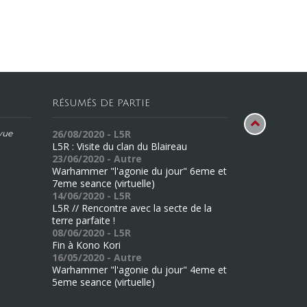
RÉSUMÉS DE PARTIE
26/08/2020 - L5R
évue
L5R : Visite du clan du Blaireau
23/06/2020 - Autre
Warhammer "l'agonie du jour" 6eme et
7eme seance (virtuelle)
14/06/2020 - L5R
L5R // Rencontre avec la secte de la
terre parfaite !
08/06/2020 - L5R
Fin à Kono Kori
16/05/2020 - Autre
Warhammer "l'agonie du jour" 4eme et
5eme seance (virtuelle)