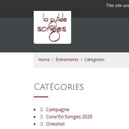
This site us
Home
Évènements
Catégories
Catégories
Campagne
Conv'En Songes 2020
Oneshot