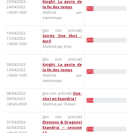
23/04/2022-
Knight, La geste de
24/04/2022
la fin des temps
0 / 5
14h00-1h00
Maîtrisé par
Iokolomopo
[Jeu non précisé]
16/04/2022-
Soirée One Shot -
17/04/2022
0 / 0
Avril
19h00-1h00
Maîtrisé par Elise
[Jeu non précisé]
09/04/2022-
Knight, La geste de
10/04/2022
la fin des temps
0 / 5
14h00-1h00
Maîtrisé par
Iokolomopo
08/04/2022-
[Jeu non précisé]
One-
09/04/2022
shot en Exandria !
0 / 4
18h45-0h00
Maîtrisé par Omkari
[Jeu non précisé]
01/04/2022-
[Donjons & Dragons]
02/04/2022
Exandria – session
3 / 4
18h30-0h00
12