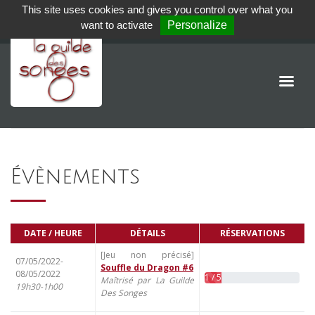
This site uses cookies and gives you control over what you
want to activate
Personalize
Évènements
DATE / HEURE
DÉTAILS
RÉSERVATIONS
[Jeu non précisé]
07/05/2022-
Souffle du Dragon #6
08/05/2022
1 / 5
Maîtrisé par La Guilde
19h30-1h00
Des Songes