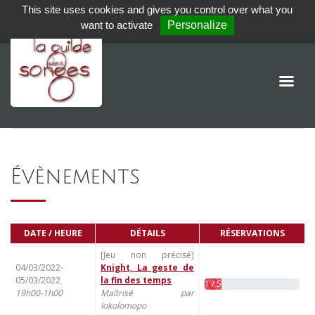
This site uses cookies and gives you control over what you
want to activate
Personalize
Évènements
DATE / HEURE
DÉTAILS
RÉSERVATIONS
[Jeu non précisé]
04/03/2022-
Knight, La geste de
05/03/2022
la fin des temps
1 / 5
19h00-1h00
Maîtrisé par
Iokolomopo